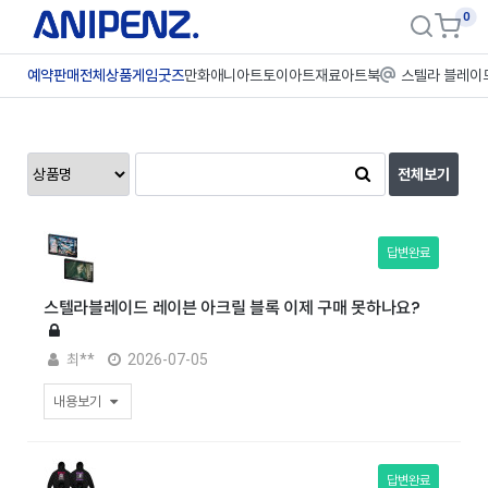
0
예약판매
전체상품
게임굿즈
만화애니
아트토이
아트재료
아트북
스텔라 블레이
전체보기
답변완료
스텔라블레이드 레이븐 아크릴 블록 이제 구매 못하나요?
최**
2026-07-05
내용보기
답변완료