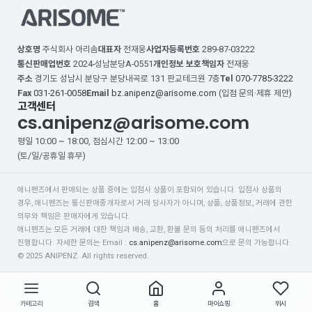
상호명
주식회사 아리솜
대표자
전재웅
사업자등록번호
289-87-03222
통신판매업번호
2024-성남분당A-0551
개인정보 보호책임자
전재웅
주소
경기도 성남시 분당구 분당내곡로 131 판교테크원 7층
Tel
070-7785-3222
Fax
031-261-0058
Email
bz.anipenz@arisome.com
(입점 문의·제휴 제안)
고객센터
cs.anipenz@arisome.com
평일 10:00 ~ 18:00, 점심시간 12:00 ~ 13:00
(토/일/공휴일 휴무)
애니펜즈에서 판매되는 상품 중에는 입점사 상품이 포함되어 있습니다.
입점사 상품의
경우, 애니펜즈는 통신판매중개자로서 거래 당사자가 아니며, 상품, 상품정보, 거래에 관한
의무와 책임은 판매자에게 있습니다.
애니펜즈는 모든 거래에 대한 책임과 배송, 교환, 환불 문의 등의 처리를 애니펜즈에서
진행합니다.
자세한 문의는 Email :
cs.anipenz@arisome.com
으로 문의 가능합니다.
© 2025 ANIPENZ. All rights reserved.
카테고리
검색
홈
마이쇼핑
위시