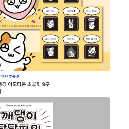
모어댄초콜릿
햄깅 이모티콘 초콜릿 9구
원