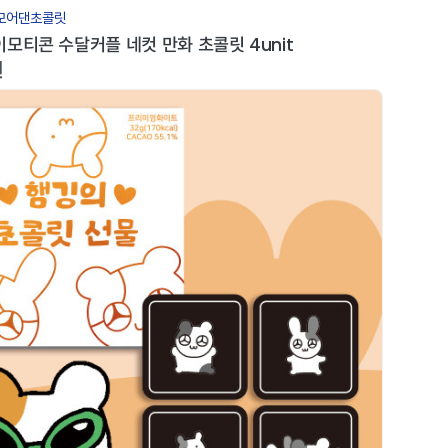
모어댄초콜릿
모티콘 수달커플 네컷 만화 초콜릿 4unit
원