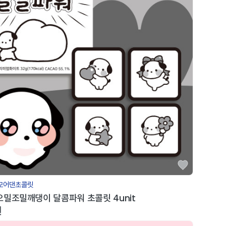
모어댄초콜릿
오밀조밀깨댕이 달콤파워 초콜릿 4unit
원