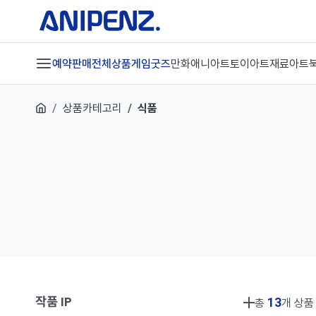
예약판매
전체상품
게임굿즈
만화애니
아트토이
아트재료
아트
상품카테고리
식품
작품 IP
13
총
개 상품