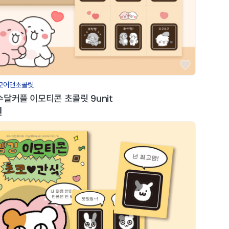
모어댄초콜릿
달커플 이모티콘 초콜릿 9unit
원