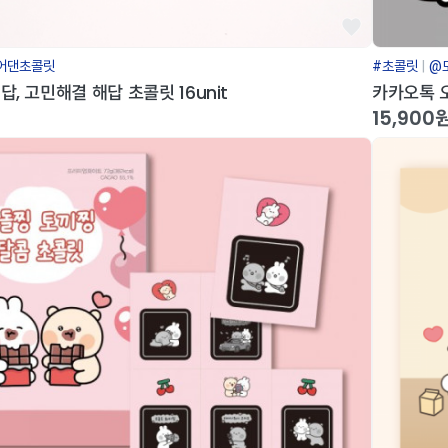
어댄초콜릿
#초콜릿
@
답, 고민해결 해답 초콜릿 16unit
카카오톡 
15,900