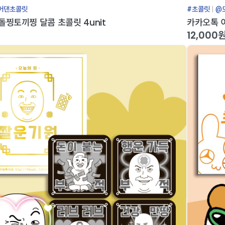
어댄초콜릿
#초콜릿
@
찡토끼찡 달콤 초콜릿 4unit
카카오톡 이
12,000