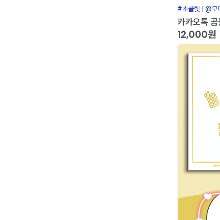
#초콜릿
@모
카카오톡 곰돌
12,000원