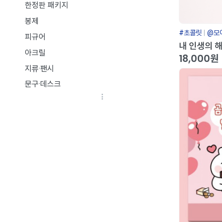
한정판 패키지
봉제
#초콜릿
@모
피규어
내 인생의 해
아크릴
18,000원
지류·팬시
문구·데스크
의류·패션잡화
생활용품
IT액세서리
서적
식품
하비
ART STUFF