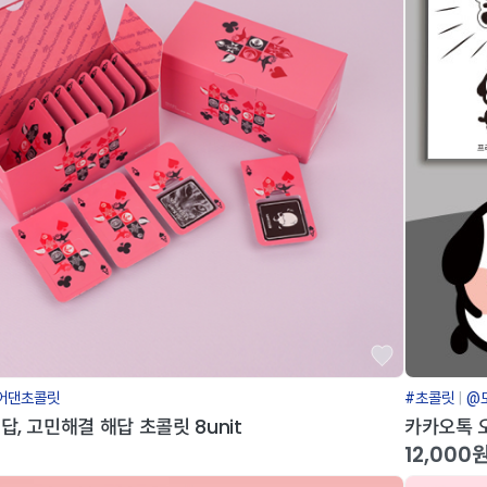
어댄초콜릿
#초콜릿
@
답, 고민해결 해답 초콜릿 8unit
카카오톡 
12,000