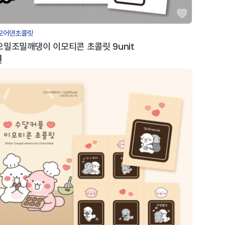
모어댄초콜릿
오밀조밀깨댕이 이모티콘 초콜릿 9unit
원