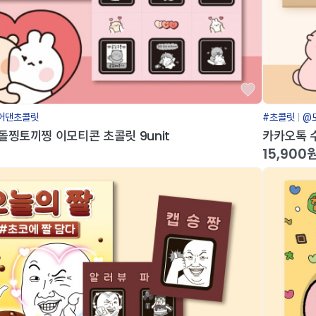
어댄초콜릿
#초콜릿
@
돌찡토끼찡 이모티콘 초콜릿 9unit
카카오톡 수
15,900