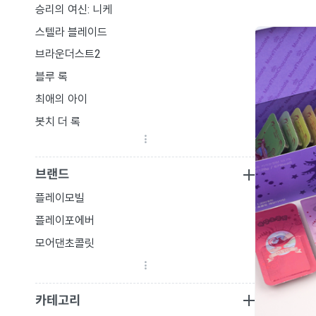
승리의 여신: 니케
스텔라 블레이드
브라운더스트2
블루 록
최애의 아이
봇치 더 록
은혼
윈드브레이커
브랜드
우마무스메
플레이모빌
플레이포에버
모어댄초콜릿
카테고리