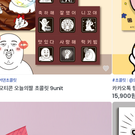
어댄초콜릿
#초콜릿
@
티콘 오늘의짤 초콜릿 9unit
카카오톡 
15,900