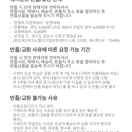
반품 시 먼저 판매자와 연락하셔서
반품사유
,
택배사
,
배송비
,
반품지 주소 등을 협의하신 후
반품상품을 발송해 주시기 바랍니다
.
판매자 지정택배사 :
로젠택배
반품배송 :
편도
3,000
원
(
최초 배송비 무료인 경우
6,000
원 부과
)
교환배송비 :
6,000
원
보내실 곳 :
경기도 성남시 수정구 창업로
54
(
판교제
2
테크노밸리기업성장센터
)
나동
, 515
호
,
애니펜
(
우
: 13449)
반품
/
교환 사유에 따른 요청 가능 기간
반품 시 먼저 판매자와 연락하셔서
반품사유
,
택배사
,
배송비
,
반품지 주소 등을 협의하신 후
반품상품을 발송해 주시기 바랍니다
.
구매자 단순 변심은 상품 수령 후
7
일 이내
(
구매자 반품배송비 부담
)
표시
/
광고와 상이
,
계약 내용과 다르게 이행된 경우 상품 수령
후
3
개월 이내 혹은 표시
/
광고와 다른 사실을 안 날로부터
30
일
이내
(
판매자 반품 배송비 부담
)
둘 중 하나 경과 시 반품
/
교환 불가
반품
/
교환 불가능 사유
반품요청기간이 지난 경우
구매자의 책임 있는 사유로 상품 등이 멸실 또는 훼손된
경우
(
단
,
상품의 내용을 확인하기 위하여 포장 등을 훼손한 경우는
제외
)
구매자의 책임있는 사유로 포장이 훼손되어 상품 가치가 현저히
상실된 경우
(
예
:
식품
,
화장품
,
향수류
,
음반 등
)