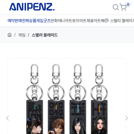
0
예약판매
전체상품
게임굿즈
만화애니
아트토이
아트재료
아트북
스텔라 블레이
게임
스텔라 블레이드