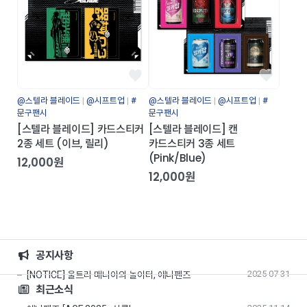
@스텔라 블레이드
@시프트업
#
@스텔라 블레이드
@시프트업
#
문구팬시
문구팬시
[스텔라 블레이드] 카드스티커
[스텔라 블레이드] 캔
2종 세트 (이브, 릴리)
카드스티커 3종 세트
(Pink/Blue)
12,000원
12,000원
공지사항
2025-07-31
[NOTICE] 울트라 매니아의 놀이터, 애니펜즈
최근소식