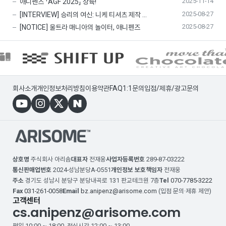
2025-11-14
애니펜즈 「AGF 2025」 상륙!
2025-08-27
[INTERVIEW] 승리의 여신: 니케 티셔츠 제작 …
2025-08-27
[NOTICE] 울트라 매니아의 놀이터, 애니펜즈
회사소개
개인정보처리방침
이용약관
FAQ
1:1문의
입점/제휴/광고문의
상호명
주식회사 아리솜
대표자
전재웅
사업자등록번호
289-87-03222
통신판매업번호
2024-성남분당A-0551
개인정보 보호책임자
전재웅
주소
경기도 성남시 분당구 분당내곡로 131 판교테크원 7층
Tel
070-7785-3222
Fax
031-261-0058
Email
bz.anipenz@arisome.com
(입점 문의·제휴 제안)
고객센터
cs.anipenz@arisome.com
평일 10:00 ~ 18:00, 점심시간 12:00 ~ 13:00