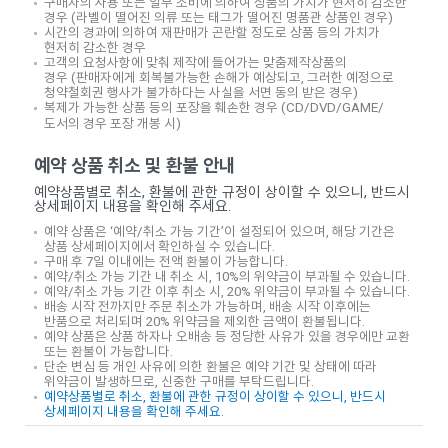
구매자의 사용 또는 일부 소비에 의하여 상품의 가치가 현저히 감소한
경우
(
라벨이 떨어진 의류 또는 태그가 떨어진 명품관 상품인 경우
)
시간의 경과에 의하여 재판매가 곤란할 정도로 상품 등의 가치가
현저히 감소한 경우
고객의 요청사항에 맞춰 제작에 들어가는 맞춤제작상품의
경우
(
판매자에게 회복불가능한 손해가 예상되고
,
그러한 예정으로
청약철회권 행사가 불가하다는 사실을 서면 동의 받은 경우
)
복제가 가능한 상품 등의 포장을 훼손한 경우
(CD/DVD/GAME/
도서의 경우 포장 개봉 시
)
예약 상품 취소 및 환불 안내
예약상품별로 취소, 환불에 관한 규정이 상이할 수 있으니, 반드시
상세페이지 내용을 확인해 주세요.
예약 상품은 ‘예약/취소 가능 기간’이 설정되어 있으며, 해당 기간은
상품 상세페이지에서 확인하실 수 있습니다.
구매 후 7일 이내에는 전액 환불이 가능합니다.
예약/취소 가능 기간 내 취소 시, 10%의 위약금이 부과될 수 있습니다.
예약/취소 가능 기간 이후 취소 시, 20% 위약금이 부과될 수 있습니다.
배송 시작 전까지만 주문 취소가 가능하며, 배송 시작 이후에는
반품으로 처리되며 20% 위약금을 제외한 금액이 환불됩니다.
예약 상품은 상품 하자나 오배송 등 정당한 사유가 있을 경우에만 교환
또는 환불이 가능합니다.
단순 변심 등 개인 사유에 의한 환불은 예약 기간 및 상태에 따라
위약금이 발생하므로, 신중한 구매를 부탁드립니다.
예약상품별로 취소, 환불에 관한 규정이 상이할 수 있으니, 반드시
상세페이지 내용을 확인해 주세요.