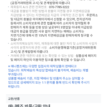
(공정거래위원회 고시) 및 관계법령에 따릅니다.
재화등의 A/S 관련 전화번호
:
070-7785-3222
대금을 환불받기 위한 방법과 환불이 지연될 경우 지연배상금을
지급받을 수 있다는 지연배상금 지급의 구체적인 조건·절차
:
주문취소
및 대금의 환불은 마이페이지에서 신청할 수 있으며, 전자상거래
등에서의 소비자보호에 관한 법률에 따라 소비자의 청약철회 후
판매자가 재화 등을 반환 받은 날로부터 3영업일 이내에 지급받은
대금의 환급을 정당한 사유 없이 지연하는 때에는 소비자는
지연기간에 대해서 연 15%의 지연배상금을 판매자에게 청구할 수
있습니다.
소비자피해보상의 처리, 재화등에 대한 불만 처리 및 소비자와 사업자
사이의 분쟁처리에 관한 사항
:
소비자분쟁해결기준(공정거래위원회
고시) 및 관계법령에 따릅니다.
거래에 관한 약관의 내용 또는 확인할 수 있는 방법
:
상품상세 페이지
및 페이지 하단의 이용약관 링크를 통해 확인할 수 있습니다.
※
애니펜즈에는 다양한 입점사의 위탁상품이 판매되고
있습니다.
위탁배송의 특성상 합배송이 불가하며, 배송비는 개별
부과됩니다.
상품별 배송비 기준, 지정 택배사 및 반품처 주소는 상이할 수
있으므로
상세페이지 또는 1:1 문의를 통해 반드시 확인해 주시기
바랍니다.
교환/반품
애니펜즈 반품
/
교환 안내