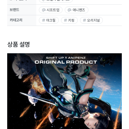
브랜드
시프트업
애니펜즈
카테고리
아크릴
키링
오리지널
상품 설명