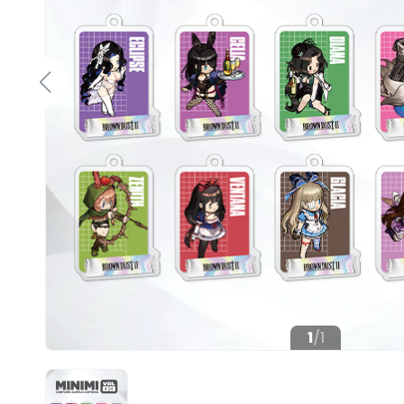
1
/
1