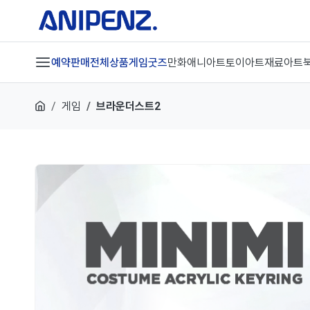
예약판매
전체상품
게임굿즈
만화애니
아트토이
아트재료
아트
게임
브라운더스트2