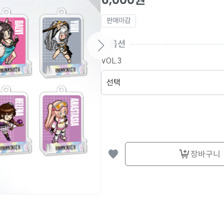
판매마감
옵션
VOL.3
장바구니