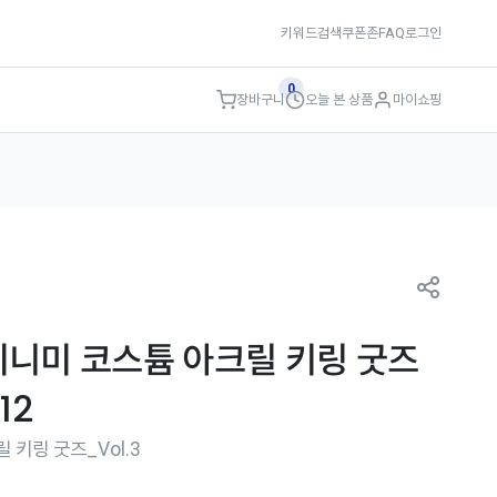
키워드검색
쿠폰존
FAQ
로그인
0
장바구니
오늘 본 상품
마이쇼핑
미니미 코스튬 아크릴 키링 굿즈
.12
 키링 굿즈_Vol.3