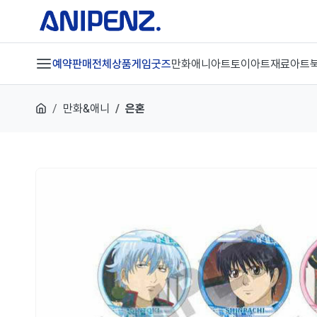
예약판매
전체상품
게임굿즈
만화애니
아트토이
아트재료
아트
만화&애니
은혼