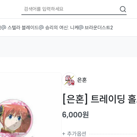
북
스텔라 블레이드
승리의 여신: 니케
브라운더스트2
은혼
[은혼] 트레이딩 홀
6,000원
추가옵션