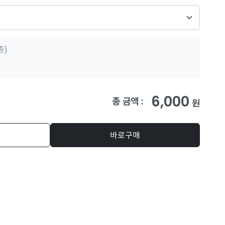
종)
6,000
총 금액 :
원
바로구매