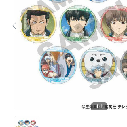
1
/
1