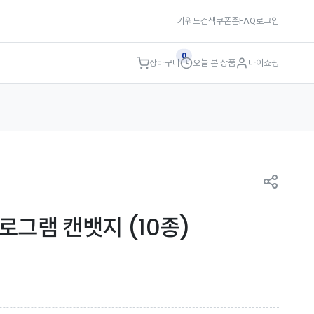
키워드검색
쿠폰존
FAQ
로그인
0
장바구니
오늘 본 상품
마이쇼핑
로그램 캔뱃지 (10종)