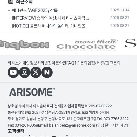
최근소식
2025-11-14
애니펜즈 「AGF 2025」 상륙!
2025-08-27
[INTERVIEW] 승리의 여신: 니케 티셔츠 제작 …
2025-08-27
[NOTICE] 울트라 매니아의 놀이터, 애니펜즈
회사소개
개인정보처리방침
이용약관
FAQ
1:1문의
입점/제휴/광고문의
상호명
주식회사 아리솜
대표자
전재웅
사업자등록번호
289-87-03222
통신판매업번호
2024-성남분당A-0551
개인정보 보호책임자
전재웅
주소
경기도 성남시 분당구 분당내곡로 131 판교테크원 7층
Tel
070-7785-3222
Fax
031-261-0058
Email
bz.anipenz@arisome.com
(입점 문의·제휴 제안)
고객센터