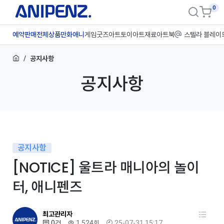
0
예약판매
전체상품
만화애니
게임굿즈
아트토이
아트재료
아트북
스텔라 블레이
공지사항
공지사항
공지사항
[NOTICE] 울트라 매니아의 놀이
터, 애니펜즈
최고관리자
0건
1,524회
25-07-31 15:17