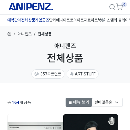
0
예약판매
전체상품
게임굿즈
만화애니
아트토이
아트재료
아트북
스텔라 블레이
애니펜즈
전체상품
애니펜즈
전체상품
357파트먼트
ART STUFF
메뉴 보기
작품 IP
164
총
개 상품
승리의 여신: 니케
스텔라 블레이드
브라운더스트2
블루 록
최애의 아이
봇치 더 록
은혼
윈드브레이커
우마무스메