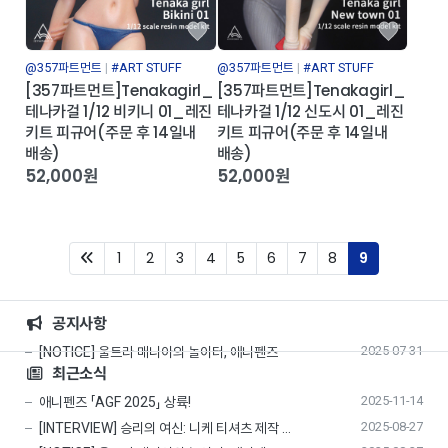
@357파트먼트
#ART STUFF
@357파트먼트
#ART STUFF
[357파트먼트]Tenakagirl_
[357파트먼트]Tenakagirl_
테나카걸 1/12 비키니 01_레진
테나카걸 1/12 신도시 01_레진
키트 피규어(주문 후 14일내
키트 피규어(주문 후 14일내
배송)
배송)
52,000원
52,000원
First
(current)
1
2
3
4
5
6
7
8
9
공지사항
2025-07-31
[NOTICE] 울트라 매니아의 놀이터, 애니펜즈
최근소식
2025-11-14
애니펜즈 「AGF 2025」 상륙!
2025-08-27
[INTERVIEW] 승리의 여신: 니케 티셔츠 제작 …