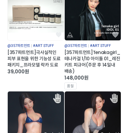
브랜드
플레이모빌
플레이포에버
모어댄초콜릿
카테고리
@357파트먼트
#ART STUFF
@357파트먼트
#ART STUFF
한정판 패키지
봉제
피규어
아크릴
지류·팬시
문구·데스크
의류·패션잡화
[357파트먼트]극사실적인
[357파트먼트]Tenakagirl_
생활용품
IT액세서리
서적
식품
하비
ART STUFF
피부 표현을 위한 기능성 도료
테나카걸 1/10 아이돌 01_레진
패키지_프라모델 락카 도료
키트 피규어(주문 후 14일내
39,000원
배송)
148,000원
품절