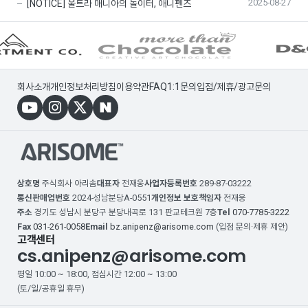
2025-08-27
[NOTICE] 울트라 매니아의 놀이터, 애니펜즈
회사소개
개인정보처리방침
이용약관
FAQ
1:1문의
입점/제휴/광고문의
상호명
주식회사 아리솜
대표자
전재웅
사업자등록번호
289-87-03222
통신판매업번호
2024-성남분당A-0551
개인정보 보호책임자
전재웅
주소
경기도 성남시 분당구 분당내곡로 131 판교테크원 7층
Tel
070-7785-3222
Fax
031-261-0058
Email
bz.anipenz@arisome.com
(입점 문의·제휴 제안)
고객센터
cs.anipenz@arisome.com
평일 10:00 ~ 18:00, 점심시간 12:00 ~ 13:00
(토/일/공휴일 휴무)