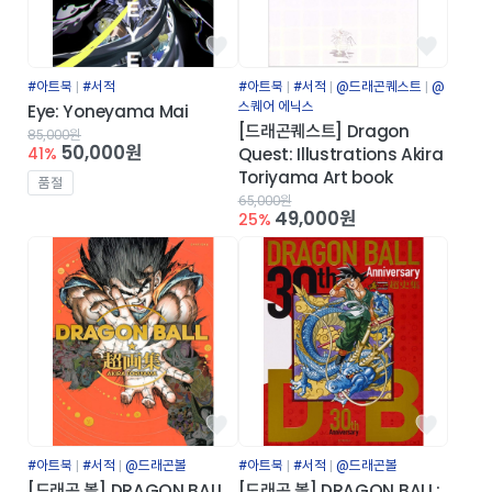
#아트북
#서적
#아트북
#서적
@드래곤퀘스트
@
스퀘어 에닉스
Eye: Yoneyama Mai
[드래곤퀘스트] Dragon
85,000원
50,000원
41%
Quest: Illustrations Akira
Toriyama Art book
품절
65,000원
49,000원
25%
#아트북
#서적
@드래곤볼
#아트북
#서적
@드래곤볼
[드래곤 볼] DRAGON BALL
[드래곤 볼] DRAGON BALL: