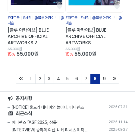
#아트북
#서적
@블루아카이브
@
#아트북
#서적
@블루아카이브
@
넥슨
넥슨
[블루 아카이브] BLUE
[블루 아카이브] BLUE
ARCHIVE OFFICIAL
ARCHIVE OFFICIAL
ARTWORKS 2
ARTWORKS
65,000원
65,000원
55,000원
55,000원
15%
15%
First
(current)
Last
1
2
3
4
5
6
7
8
9
공지사항
2025-07-31
[NOTICE] 울트라 매니아의 놀이터, 애니펜즈
최근소식
2025-11-14
애니펜즈 「AGF 2025」 상륙!
2025-08-27
[INTERVIEW] 승리의 여신: 니케 티셔츠 제작 …