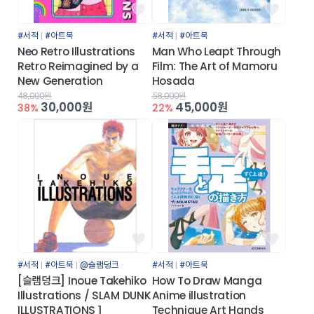
#서적
#아트북
#서적
#아트북
Neo Retro Illustrations
Man Who Leapt Through
Retro Reimagined by a
Film: The Art of Mamoru
New Generation
Hosada
48,000원
58,000원
30,000원
45,000원
38%
22%
#서적
#아트북
@슬램덩크
#서적
#아트북
[슬램덩크] Inoue Takehiko
How To Draw Manga
Illustrations / SLAM DUNK
Anime illustration
ILLUSTRATIONS 1
Technique Art Hands