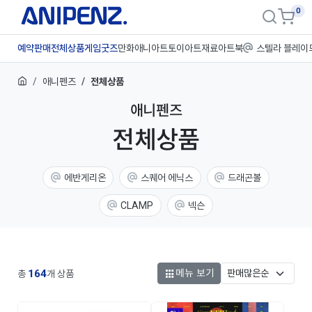
0
예약판매
전체상품
게임굿즈
만화애니
아트토이
아트재료
아트북
스텔라 블레이
애니펜즈
전체상품
애니펜즈
전체상품
에반게리온
스퀘어 에닉스
드래곤볼
CLAMP
넥슨
메뉴 보기
작품 IP
164
총
개 상품
승리의 여신: 니케
스텔라 블레이드
브라운더스트2
블루 록
최애의 아이
봇치 더 록
은혼
윈드브레이커
우마무스메