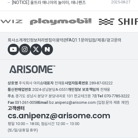
2025-08-27
[NOTICE] 울트라 매니아의 놀이터, 애니펜즈
회사소개
개인정보처리방침
이용약관
FAQ
1:1문의
입점/제휴/광고문의
상호명
주식회사 아리솜
대표자
전재웅
사업자등록번호
289-87-03222
통신판매업번호
2024-성남분당A-0551
개인정보 보호책임자
전재웅
주소
경기도 성남시 분당구 분당내곡로 131 판교테크원 7층
Tel
070-7785-3222
Fax
031-261-0058
Email
bz.anipenz@arisome.com
(입점 문의·제휴 제안)
고객센터
cs.anipenz@arisome.com
평일 10:00 ~ 18:00, 점심시간 12:00 ~ 13:00
(토/일/공휴일 휴무)