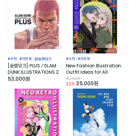
브랜드
플레이모빌
플레이포에버
모어댄초콜릿
카테고리
#서적
#아트북
@슬램덩크
#서적
#아트북
한정판 패키지
봉제
피규어
아크릴
지류·팬시
문구·데스크
의류·패션잡화
[슬램덩크] PLUS／SLAM
New Fashion Illustration:
생활용품
IT액세서리
서적
식품
하비
ART STUFF
DUNK ILLUSTRATIONS 2
Outfit Ideas for All
53,000원
45,000원
35,000원
22%